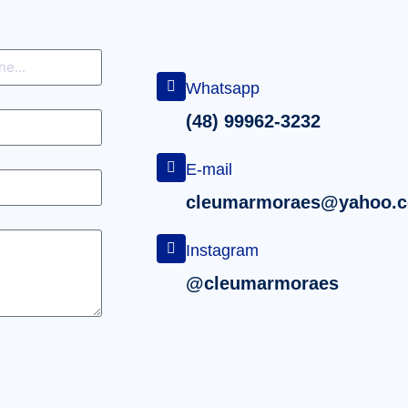
Whatsapp
(48) 99962-3232
E-mail
cleumarmoraes@yahoo.c
Instagram
@cleumarmoraes